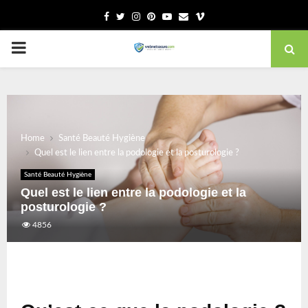
Facebook
Twitter
Instagram
Pinterest
Youtube
Email
Vimeo
PRIMARY
MENU
Home
Santé Beauté Hygiène
Quel est le lien entre la podologie et la posturologie ?
Santé Beauté Hygiène
Quel est le lien entre la podologie et la
posturologie ?
4856