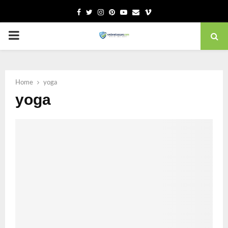
Facebook
Twitter
Instagram
Pinterest
Youtube
Email
Vimeo
PRIMARY
MENU
Home
yoga
yoga