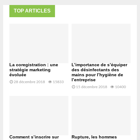
TOP ARTICLES
La coregistration : une
L’importance de s’équiper
stratégie marketing
des désinfectants des
évoluée
mains pour l’hygiène de
l’entreprise
28 décembre 2018
15833
15 décembre 2018
10400
Comment s’inscrire sur
Rupture, les hommes