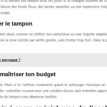
si tu utilises ton tampon tous les jours, si tu changes souvent de c
aisser des bords flous, des taches parasites ou une impression irré
suyage.
er le tampon
ort doux, comme un chiffon non pelucheux ou une lingette adaptée,
oie la zone encrée par petits gestes, sans frotter trop fort. Dans la
e perruque ?
maîtriser ton budget
é. Mais si tu l’utilises seulement quand le nettoyage classique ne s
nnelle : entretien courant avec une solution douce, puis entretien app
vie du tampon sans dépenses inutiles.