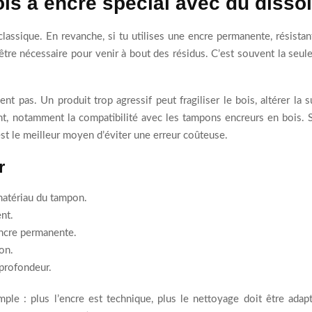
is à encre spécial avec du disso
assique. En revanche, si tu utilises une encre permanente, résistante
être nécessaire pour venir à bout des résidus. C’est souvent la seule
ent pas. Un produit trop agressif peut fragiliser le bois, altérer l
cant, notamment la compatibilité avec les tampons encreurs en bois. 
’est le meilleur moyen d’éviter une erreur coûteuse.
r
matériau du tampon.
nt.
encre permanente.
ion.
profondeur.
mple : plus l’encre est technique, plus le nettoyage doit être ada