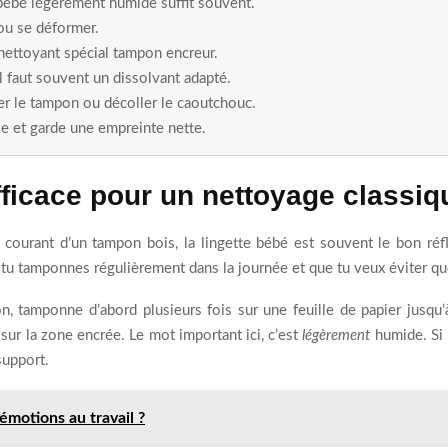
 bébé légèrement humide suffit souvent.
 ou se déformer.
 nettoyant spécial tampon encreur.
 faut souvent un dissolvant adapté.
r le tampon ou décoller le caoutchouc.
e et garde une empreinte nette.
efficace pour un nettoyage classiq
 courant d’un tampon bois, la lingette bébé est souvent le bon réfl
si tu tamponnes régulièrement dans la journée et que tu veux éviter qu
n, tamponne d’abord plusieurs fois sur une feuille de papier jusqu’
ur la zone encrée. Le mot important ici, c’est
légèrement
humide. Si l
support.
motions au travail ?