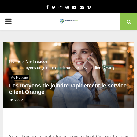
Facebook
Twitter
Instagram
Pinterest
Youtube
Email
Vimeo
PRIMARY
MENU
Home
Vie Pratique
Les moyens de joindre rapidement le service client Orange
Vie Pratique
Les moyens de joindre rapidement le service
client Orange
2972
Si tu cherches à contacter le service client Orange, tu veux