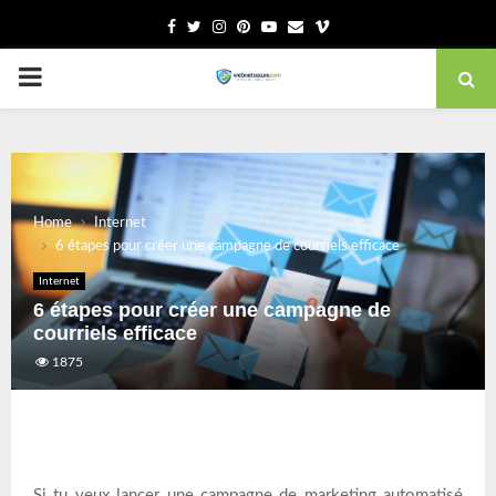
Facebook
Twitter
Instagram
Pinterest
Youtube
Email
Vimeo
PRIMARY
MENU
Home
Internet
6 étapes pour créer une campagne de courriels efficace
Internet
6 étapes pour créer une campagne de
courriels efficace
1875
Si tu veux lancer une campagne de marketing automatisé