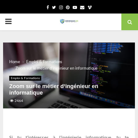
Facebook
Twitter
Instagram
Pinterest
Youtube
Email
Vimeo
PRIMARY
MENU
Home
Emploi & Formations
Zoom sur le métier d’ingénieur en informatique
Emploi & Formations
Zoom sur le métier d’ingénieur en
informatique
2464
Si tu t’intéresses à l’ingénierie informatique, tu te