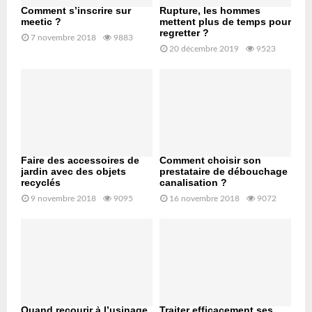
Comment s’inscrire sur
Rupture, les hommes
meetic ?
mettent plus de temps pour
regretter ?
7 novembre 2018
9883
20 décembre 2019
9523
Faire des accessoires de
Comment choisir son
jardin avec des objets
prestataire de débouchage
recyclés
canalisation ?
9 novembre 2018
9095
16 novembre 2018
9072
Quand recourir à l’usinage
Traiter efficacement ses