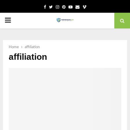
Facebook
Twitter
Instagram
Pinterest
Youtube
Email
Vimeo
PRIMARY
MENU
Home
affiliation
affiliation