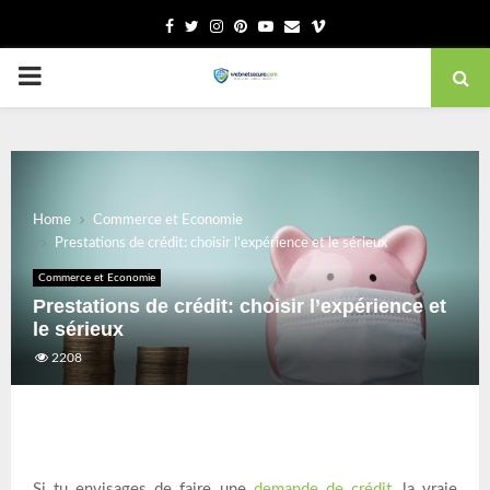
Facebook
Twitter
Instagram
Pinterest
Youtube
Email
Vimeo
PRIMARY
MENU
Home
Commerce et Economie
Prestations de crédit: choisir l’expérience et le sérieux
Commerce et Economie
Prestations de crédit: choisir l’expérience et
le sérieux
2208
Si tu envisages de faire une
demande de crédit
, la vraie