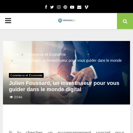
Facebook
Twitter
Instagram
Pinterest
Youtube
Email
Vimeo
PRIMARY
MENU
Home
Commerce et Economie
Julien Foussard, un investisseur pour vous guider dans le monde
digital
Commerce et Economie
Julien Foussard, un investisseur pour vous
guider dans le monde digital
2146
Si tu cherches un accompagnement concret pour