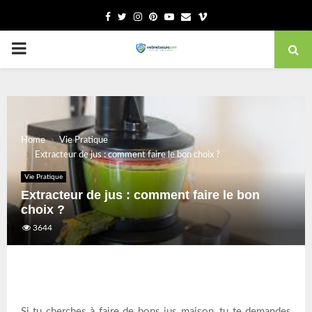
Facebook
Twitter
Instagram
Pinterest
Youtube
Email
Vimeo
PRIMARY
MENU
Home
Vie Pratique
Extracteur de jus : comment faire le bon choix ?
Vie Pratique
Extracteur de jus : comment faire le bon
choix ?
3644
Si tu cherches à faire de bons jus maison, tu te demandes