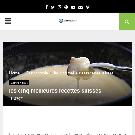
Facebook
Twitter
Instagram
Pinterest
Youtube
Email
Vimeo
PRIMARY
MENU
Home
Gastronomie
les cinq meilleures recettes suisses
Gastronomie
les cinq meilleures recettes suisses
2707
La gastronomie suisse, c’est bien plus qu’une simple