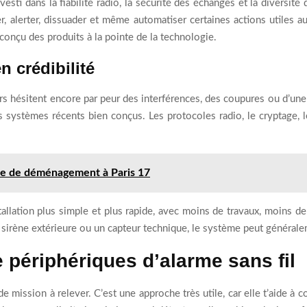
sti dans la fiabilité radio, la sécurité des échanges et la diversité
, alerter, dissuader et même automatiser certaines actions utiles a
 conçu des produits à la pointe de la technologie.
n crédibilité
rs hésitent encore par peur des interférences, des coupures ou d’une fia
s systèmes récents bien conçus. Les protocoles radio, le cryptage, le
ise de déménagement à Paris 17
tallation plus simple et plus rapide, avec moins de travaux, moins d
e sirène extérieure ou un capteur technique, le système peut généraleme
 périphériques d’alarme sans fil
de mission à relever. C’est une approche très utile, car elle t’aide à