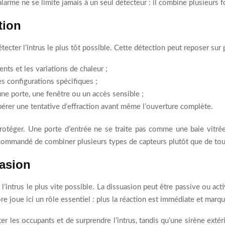
larme ne se limite jamais à un seul détecteur : il combine plusieurs
tion
étecter l’intrus le plus tôt possible. Cette détection peut reposer sur
nts et les variations de chaleur ;
es configurations spécifiques ;
une porte, une fenêtre ou un accès sensible ;
epérer une tentative d’effraction avant même l’ouverture complète.
otéger. Une porte d’entrée ne se traite pas comme une baie vitrée
recommandé de combiner plusieurs types de capteurs plutôt que de tou
uasion
 l’intrus le plus vite possible. La dissuasion peut être passive ou act
re joue ici un rôle essentiel : plus la réaction est immédiate et marq
er les occupants et de surprendre l’intrus, tandis qu’une sirène extér