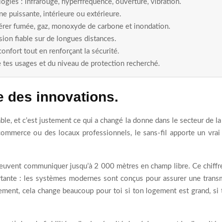
ogies : infrarouge, hyperfréquence, ouverture, vibration.
e puissante, intérieure ou extérieure.
érer fumée, gaz, monoxyde de carbone et inondation.
sion fiable sur de longues distances.
nfort tout en renforçant la sécurité.
 tes usages et du niveau de protection recherché.
e des innovations.
le, et c’est justement ce qui a changé la donne dans le secteur de la 
mmerce ou des locaux professionnels, le sans-fil apporte un vrai av
l peuvent communiquer jusqu’à 2 000 mètres en champ libre. Ce chiffr
tante : les systèmes modernes sont conçus pour assurer une transmis
ent, cela change beaucoup pour toi si ton logement est grand, si 