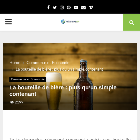
Facebook
Twitter
Instagram
Pinterest
Youtube
Email
Vimeo
PRIMARY
MENU
Home
Commerce et Economie
La bouteille de bière : plus qu’un simple contenant
Commerce et Economie
La bouteille de bière : plus qu’un simple
contenant
2199
Tu te demandes sûrement comment choisir une bouteille