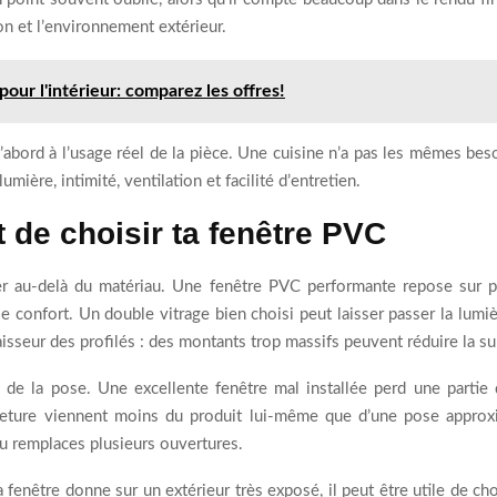
on et l’environnement extérieur.
our l'intérieur: comparez les offres!
d’abord à l’usage réel de la pièce. Une cuisine n’a pas les mêmes be
umière, intimité, ventilation et facilité d’entretien.
nt de choisir ta fenêtre PVC
rder au-delà du matériau. Une fenêtre PVC performante repose sur p
e confort. Un double vitrage bien choisi peut laisser passer la lumiè
épaisseur des profilés : des montants trop massifs peuvent réduire la su
é de la pose. Une excellente fenêtre mal installée perd une part
eture viennent moins du produit lui-même que d’une pose approxim
tu remplaces plusieurs ouvertures.
a fenêtre donne sur un extérieur très exposé, il peut être utile de c