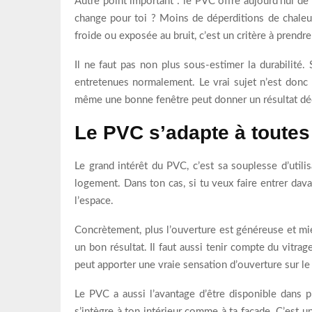
Autre point important : le PVC offre aujourd’hui de
change pour toi ? Moins de déperditions de chaleur,
froide ou exposée au bruit, c’est un critère à prendre
Il ne faut pas non plus sous-estimer la durabilité.
entretenues normalement. Le vrai sujet n’est donc p
même une bonne fenêtre peut donner un résultat dé
Le PVC s’adapte à toutes
Le grand intérêt du PVC, c’est sa souplesse d’utilis
logement. Dans ton cas, si tu veux faire entrer da
l’espace.
Concrètement, plus l’ouverture est généreuse et mieux
un bon résultat. Il faut aussi tenir compte du vitra
peut apporter une vraie sensation d’ouverture sur le
Le PVC a aussi l’avantage d’être disponible dans pl
s’intègre à ton intérieur comme à ta façade. C’est u