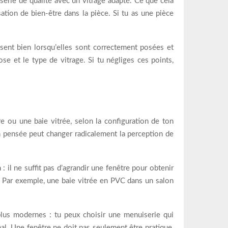
serie de qualité avec un vitrage adapté. Ce que cela
ation de bien-être dans la pièce. Si tu as une pièce
issent bien lorsqu’elles sont correctement posées et
se et le type de vitrage. Si tu négliges ces points,
tre ou une baie vitrée, selon la configuration de ton
n pensée peut changer radicalement la perception de
: il ne suffit pas d’agrandir une fenêtre pour obtenir
ur. Par exemple, une baie vitrée en PVC dans un salon
s plus modernes : tu peux choisir une menuiserie qui
nal. Une fenêtre ne doit pas seulement être pratique,