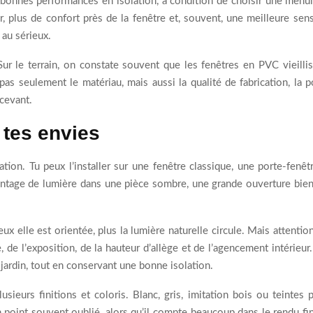
 bonnes performances en isolation, à condition de choisir une menui
 plus de confort près de la fenêtre et, souvent, une meilleure sens
 au sérieux.
 Sur le terrain, on constate souvent que les fenêtres en PVC vieill
as seulement le matériau, mais aussi la qualité de fabrication, la po
cevant.
 tes envies
ation. Tu peux l’installer sur une fenêtre classique, une porte-fenê
vantage de lumière dans une pièce sombre, une grande ouverture bie
 elle est orientée, plus la lumière naturelle circule. Mais attention 
ge, de l’exposition, de la hauteur d’allège et de l’agencement intérie
 jardin, tout en conservant une bonne isolation.
usieurs finitions et coloris. Blanc, gris, imitation bois ou teinte
n point souvent oublié, alors qu’il compte beaucoup dans le rendu fi