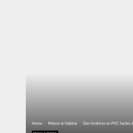
Home
Maison & Habitat
Des fenêtres en PVC faciles à