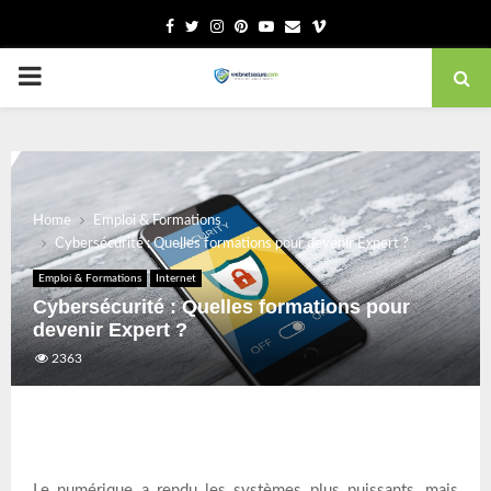
Facebook
Twitter
Instagram
Pinterest
Youtube
Email
Vimeo
PRIMARY
MENU
Home
Emploi & Formations
Cybersécurité : Quelles formations pour devenir Expert ?
Emploi & Formations
Internet
Cybersécurité : Quelles formations pour
devenir Expert ?
2363
Le numérique a rendu les systèmes plus puissants, mais