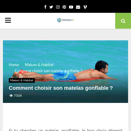
Facebook
Twitter
Instagram
Pinterest
Youtube
Email
Vimeo
PRIMARY
MENU
Home
Maison & Habitat
Comment choisir son matelas gonflable ?
Maison & Habitat
Comment choisir son matelas gonflable ?
7504
Si tu cherches un matelas gonflable, le bon choix dépend