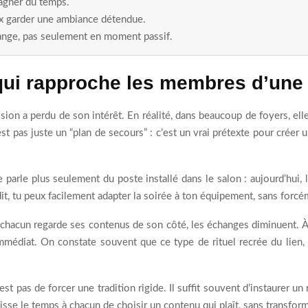
agner du temps.
eux garder une ambiance détendue.
hange, pas seulement en moment passif.
 qui rapproche les membres d’une
ision a perdu de son intérêt. En réalité, dans beaucoup de foyers, el
’est pas juste un “plan de secours” : c’est un vrai prétexte pour cré
ne parle plus seulement du poste installé dans le salon : aujourd’hui,
it, tu peux facilement adapter la soirée à ton équipement, sans forcé
nd chacun regarde ses contenus de son côté, les échanges diminuent. 
médiat. On constate souvent que ce type de rituel recrée du lien, s
est pas de forcer une tradition rigide. Il suffit souvent d’instaurer u
laisse le temps à chacun de choisir un contenu qui plaît, sans transfor