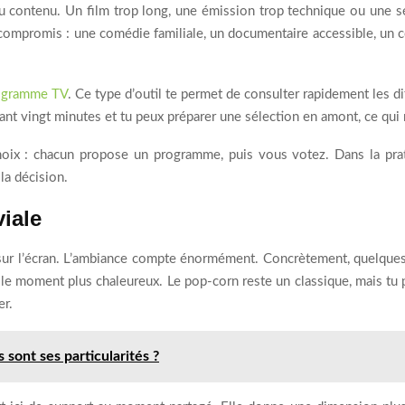
x du contenu. Un film trop long, une émission trop technique ou une sé
compromis : une comédie familiale, un documentaire accessible, un c
ogramme TV
. Ce type d’outil te permet de consulter rapidement les di
dant vingt minutes et tu peux préparer une sélection en amont, ce qui 
e choix : chacun propose un programme, puis vous votez. Dans la prat
la décision.
iale
 sur l’écran. L’ambiance compte énormément. Concrètement, quelque
 le moment plus chaleureux. Le pop-corn reste un classique, mais tu p
er.
 sont ses particularités ?