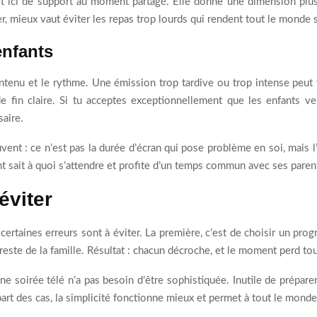
sert ici de support au moment partagé. Elle donne une dimension plus
r, mieux vaut éviter les repas trop lourds qui rendent tout le mond
enfants
contenu et le rythme. Une émission trop tardive ou trop intense peut
e fin claire. Si tu acceptes exceptionnellement que les enfants vei
saire.
vent : ce n’est pas la durée d’écran qui pose problème en soi, mais 
nt sait à quoi s’attendre et profite d’un temps commun avec ses paren
éviter
, certaines erreurs sont à éviter. La première, c’est de choisir un p
 reste de la famille. Résultat : chacun décroche, et le moment perd tou
Une soirée télé n’a pas besoin d’être sophistiquée. Inutile de prépa
part des cas, la simplicité fonctionne mieux et permet à tout le mond