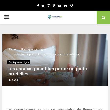
Facebook
Twitter
Instagram
Pinterest
Youtube
Email
Vimeo
PRIMARY
MENU
Home
Boutiques en ligne
Les astuces pour bien porter un porte-jarretelles
Boutiques en ligne
Les astuces pour bien porter un porte-
jarretelles
2689
Le
porte-jarretelles
est un accessoire de lingerie qui