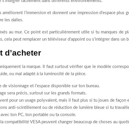
 s’intégrer facilement dans différents environnements.
les améliorent l’immersion et donnent une impression d’espace plus gén
re les dalles.
ixés au mur. Ce point est particulièrement utile si tu manques de p
ts, cela peut remplacer un téléviseur d’appoint ou s’intégrer dans un
t d’acheter
r uniquement la marque. Il faut surtout vérifier que le modèle corresp
uide, ou mal adapté à la luminosité de la pièce.
ce de visionnage et l’espace disponible sur ton bureau.
chage sera précis, surtout sur les grands formats.
vent pour un usage polyvalent, mais il faut plus si tu joues de façon 
ions anti-scintillement ou de réduction de lumière bleue si tu travail
é avec ton PC, ton portable ou ta console.
 ou la compatibilité VESA peuvent changer beaucoup de choses au quoti