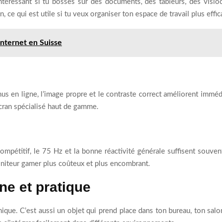
ntéressant si tu bosses sur des documents, des tableurs, des visi
n, ce qui est utile si tu veux organiser ton espace de travail plus effi
internet en Suisse
us en ligne, l’image propre et le contraste correct améliorent imméd
cran spécialisé haut de gamme.
ompétitif, le 75 Hz et la bonne réactivité générale suffisent souvent
oniteur gamer plus coûteux et plus encombrant.
ne et pratique
nique. C’est aussi un objet qui prend place dans ton bureau, ton sal